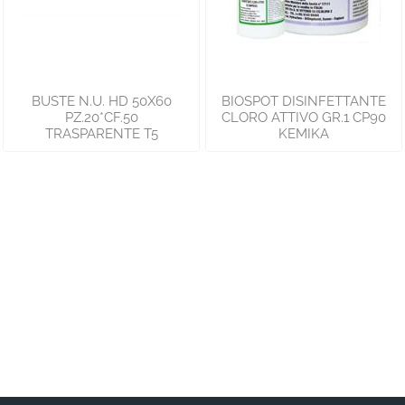
BUSTE N.U. HD 50X60
BIOSPOT DISINFETTANTE
PZ.20*CF.50
CLORO ATTIVO GR.1 CP90
TRASPARENTE T5
KEMIKA