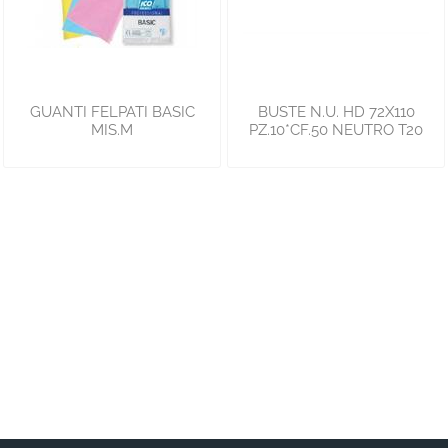
GUANTI FELPATI BASIC
BUSTE N.U. HD 72X110
MIS.M
PZ.10*CF.50 NEUTRO T20