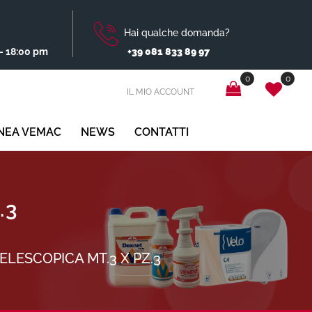
Hai qualche domanda?
- 18:00 pm
+39 081 833 89 97
0
0
IL MIO ACCOUNT
INEA VEMAC
NEWS
CONTATTI
.3
ELESCOPICA MT.3 X PZ.3