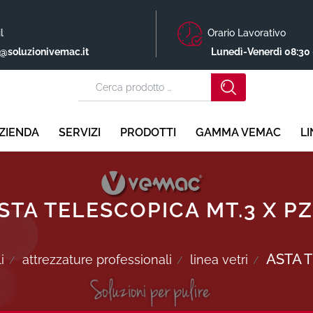
l
Orario Lavorativo
o@soluzionivemac.it
Lunedì-Venerdì 08:30 
ZIENDA
SERVIZI
PRODOTTI
GAMMA VEMAC
L
STA TELESCOPICA MT.3 X PZ
ASTA T
i
attrezzature professionali
linea vetri