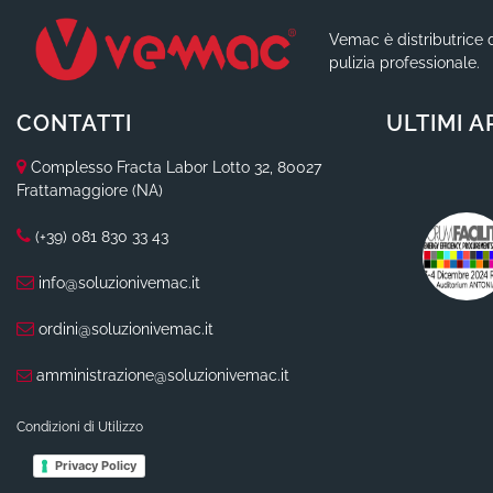
Vemac è distributrice d
pulizia professionale.
CONTATTI
ULTIMI A
Complesso Fracta Labor Lotto 32, 80027
Frattamaggiore (NA)
(+39) 081 830 33 43
info@soluzionivemac.it
ordini@soluzionivemac.it
amministrazione@soluzionivemac.it
Condizioni di Utilizzo
Privacy Policy