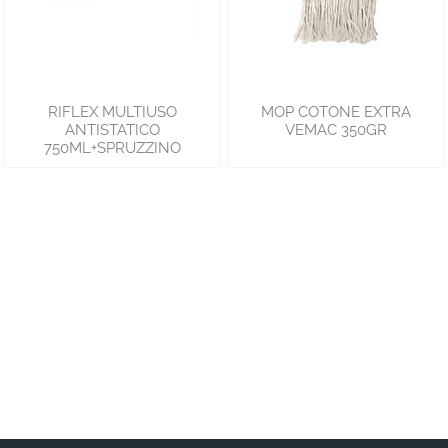
RIFLEX MULTIUSO
MOP COTONE EXTRA
ANTISTATICO
VEMAC 350GR
750ML+SPRUZZINO