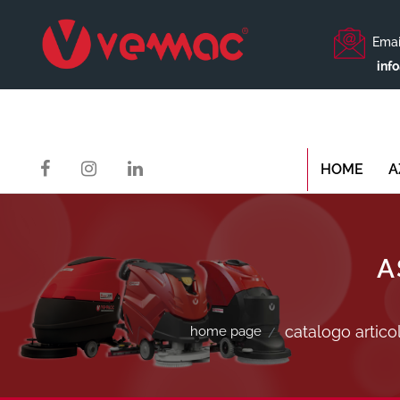
Emai
inf
HOME
A
A
catalogo articol
home page