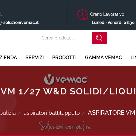
l
Orario Lavorativo
o@soluzionivemac.it
Lunedì-Venerdì 08:30 
ZIENDA
SERVIZI
PRODOTTI
GAMMA VEMAC
L
VM 1/27 W&D SOLIDI/LIQU
ASPIRATORE VM 
ulizia
aspiratori battitappeto