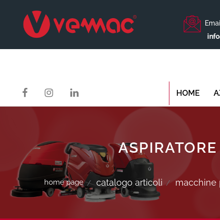
Emai
inf
HOME
A
ASPIRATORE 
catalogo articoli
macchine p
home page