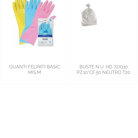
GUANTI FELPATI BASIC
BUSTE N.U. HD 72X110
MIS.M
PZ.10*CF.50 NEUTRO T20