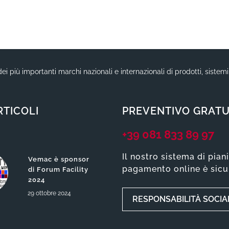
ei più importanti marchi nazionali e internazionali di prodotti, sistem
RTICOLI
PREVENTIVO GRATU
+39 081 833 89 97
Il nostro sistema di pian
Vemac è sponsor
pagamento online è sicu
di Forum Facility
2024
29
ottobre
2024
RESPONSABILITÀ SOCIA