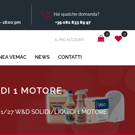
Hai qualche domanda?
- 18:00 pm
+39 081 833 89 97
0
0
IL MIO ACCOUNT
INEA VEMAC
NEWS
CONTATTI
IDI 1 MOTORE
1/27 W&D SOLIDI/LIQUIDI 1 MOTORE