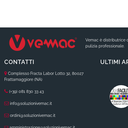
Vemac è distributrice d
pulizia professionale.
CONTATTI
ULTIMI A
Complesso Fracta Labor Lotto 32, 80027
Frattamaggiore (NA)
(+39) 081 830 33 43
info@soluzionivemac.it
ordini@soluzionivemac.it
amministrazione@soluzionivemac.it