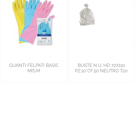
GUANTI FELPATI BASIC
BUSTE N.U. HD 72X110
MIS.M
PZ.10*CF.50 NEUTRO T20