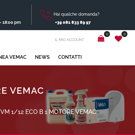
Hai qualche domanda?
- 18:00 pm
+39 081 833 89 97
0
0
IL MIO ACCOUNT
INEA VEMAC
NEWS
CONTATTI
RE VEMAC
 VM 1/12 ECO B 1 MOTORE VEMAC