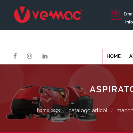
Emai
inf
HOME
A
ASPIRAT
catalogo articoli
macchi
home page