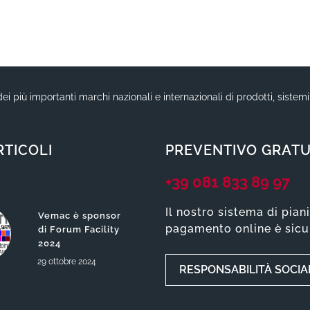
ei più importanti marchi nazionali e internazionali di prodotti, sistem
RTICOLI
PREVENTIVO GRATU
+39 081 833 89 97
Il nostro sistema di pian
Vemac è sponsor
pagamento online è sicu
di Forum Facility
2024
29
ottobre
2024
RESPONSABILITÀ SOCIA