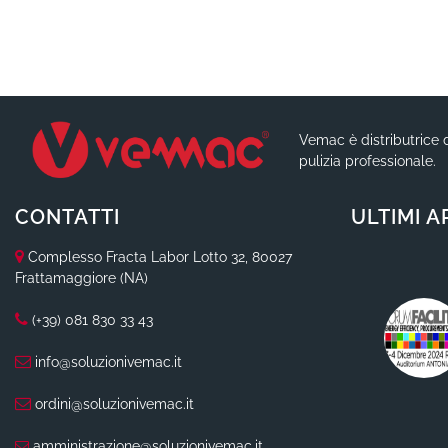
Vemac è distributrice d
pulizia professionale.
CONTATTI
ULTIMI A
Complesso Fracta Labor Lotto 32, 80027
Frattamaggiore (NA)
(+39) 081 830 33 43
info@soluzionivemac.it
ordini@soluzionivemac.it
amministrazione@soluzionivemac.it